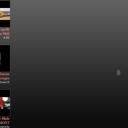
Capelle
n Midi
4.00
Bateau
avergne
2min15
filiale
MONT
min43s