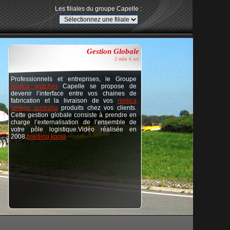
Les filiales du groupe Capelle :
Gestion Globale
2 min 6 sec
Professionnels et entreprises, le Groupe
replica watches
Capelle se propose de
devenir l’interface entre vos chaines de
fabrication et la livraison de vos
replica
omega australia
produits chez vos clients.
Cette gestion globale consiste à prendre en
charge l’externalisation de l’ensemble de
votre pôle logistique.Vidéo réalisée en
2008.
breitling kopia