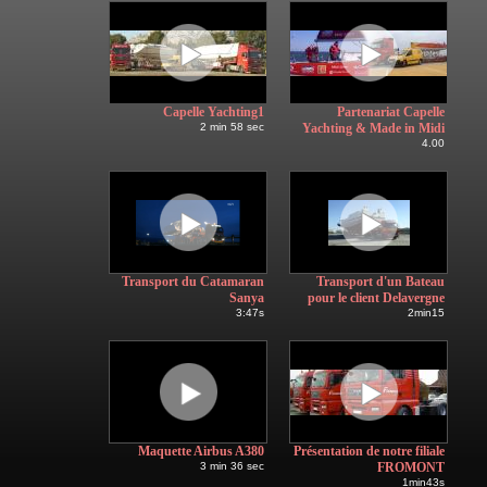
Capelle Yachting1
Partenariat Capelle
2 min 58 sec
Yachting & Made in Midi
4.00
Transport du Catamaran
Transport d'un Bateau
Sanya
pour le client Delavergne
3:47s
2min15
Maquette Airbus A380
Présentation de notre filiale
3 min 36 sec
FROMONT
1min43s